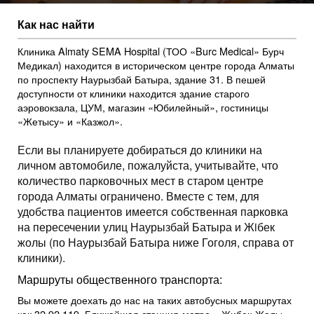
Как нас найти
Клиника Almaty SEMA Hospital (ТОО «Burc Medical» Бурч
Медикал) находится в историческом центре города Алматы
по проспекту Наурызбай Батыра, здание 31. В пешей
доступности от клиники находится здание старого
аэровокзала, ЦУМ, магазин «Юбилейный», гостиницы
«Жетысу» и «Казжол».
Если вы планируете добираться до клиники на
личном автомобиле, пожалуйста, учитывайте, что
количество парковочных мест в старом центре
города Алматы ограничено. Вместе с тем, для
удобства пациентов имеется собственная парковка
на пересечении улиц Наурызбай Батыра и Жiбек
жолы (по Наурызбай Батыра ниже Гоголя, справа от
клиники).
Маршруты общественного транспорта:
Вы можете доехать до нас на таких автобусных маршрутах
как 32,92,119. Ближайшая станция-метро – Жибек-Жолы-